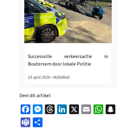
Succesvolle verkeersactie in
Boutersem door lokale Politie
23 april 2026 • Mobiliteit
Deel dit artikel:
Face
Mes
Thr
Link
X
Ema
Wha
Sna
boo
sen
eads
edIn
il
tsAp
pch
Tea
Dele
k
ger
p
at
ms
n