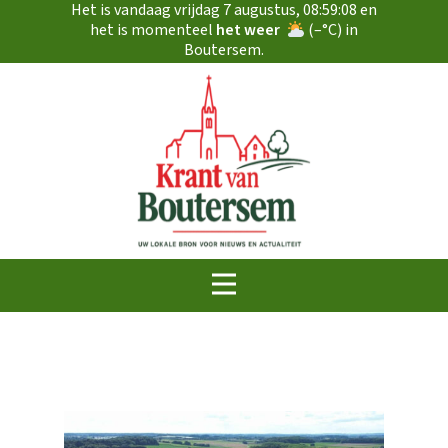
Het is vandaag
vrijdag 7 augustus
,
08:59:08
en
het is momenteel
het weer
(
–
°C) in
Boutersem.