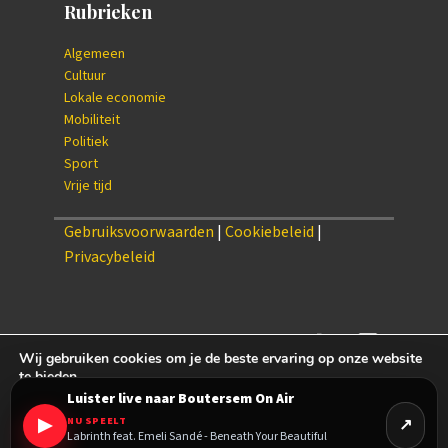
Rubrieken
Algemeen
Cultuur
Lokale economie
Mobiliteit
Politiek
Sport
Vrije tijd
Gebruiksvoorwaarden
|
Cookiebeleid
|
Privacybeleid
Wij gebruiken cookies om je de beste ervaring op onze website
te bieden.
Je kan meer te weten komen over welke cookies wij gebruiken of
Luister live naar Boutersem On Air
settings
{/setting
ze uitschakelen via
▶
NU SPEELT
Labrinth feat. Emeli Sandé - Beneath Your Beautiful