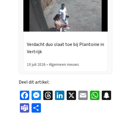
Verdacht duo slaat toe bij Plantoine in
Vertrijk
10 juli 2026 • Algemeen nieuws
Deel dit artikel:
Face
Mes
Thr
Link
X
Ema
Wha
Sna
boo
sen
eads
edIn
il
tsAp
pch
Tea
Dele
k
ger
p
at
ms
n