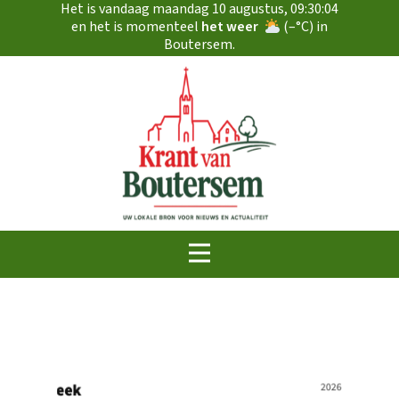
Het is vandaag
maandag 10 augustus
,
09:30:05
en het is momenteel
het weer
(
–
°C) in
Boutersem.