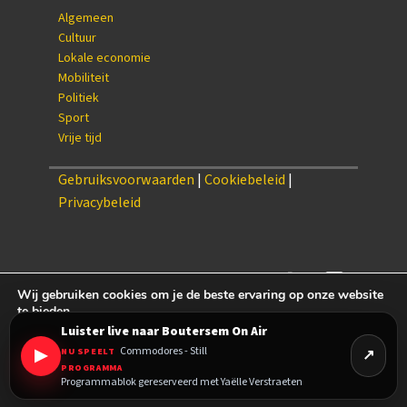
Algemeen
Cultuur
Lokale economie
Mobiliteit
Politiek
Sport
Vrije tijd
Gebruiksvoorwaarden
|
Cookiebeleid
|
Privacybeleid
Wij gebruiken cookies om je de beste ervaring op onze website
te bieden.
Je kan meer te weten komen over welke cookies wij gebruiken of
Luister live naar Boutersem On Air
settings
{/setting
ze uitschakelen via
Commodores - Still
▶
NU SPEELT
PROGRAMMA
Accepteren
Weigeren
Cookie-instellingen
Programmablok gereserveerd met Yaëlle Verstraeten