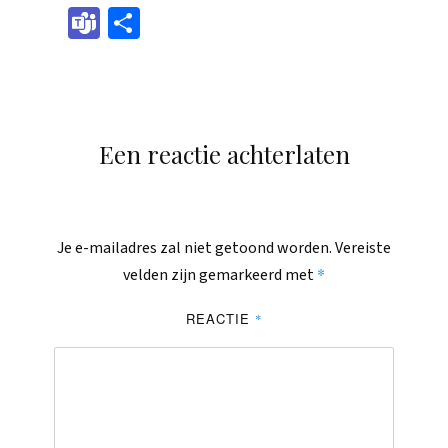
boo
sen
eads
edIn
il
tsAp
pch
Tea
Dele
k
ger
p
at
ms
n
Een reactie achterlaten
Je e-mailadres zal niet getoond worden.
Vereiste
*
velden zijn gemarkeerd met
REACTIE
*