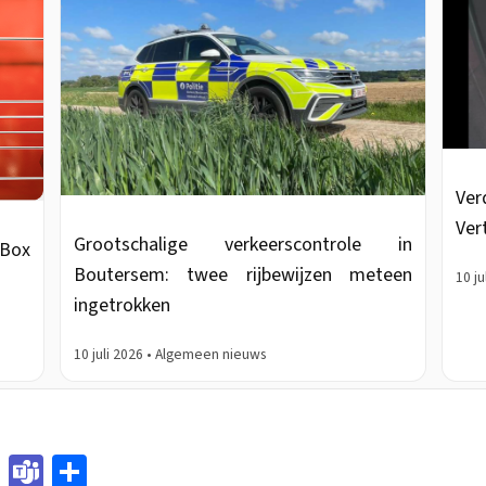
Ver
Vert
Grootschalige verkeerscontrole in
BBox
Boutersem: twee rijbewijzen meteen
10 j
ingetrokken
10 juli 2026 • Algemeen nieuws
Sna
Tea
Del