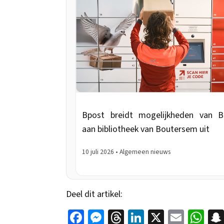
Bpost breidt mogelijkheden van 
aan bibliotheek van Boutersem uit
10 juli 2026 • Algemeen nieuws
Deel dit artikel:
Fac
Mes
Thr
Link
X
Em
Wha