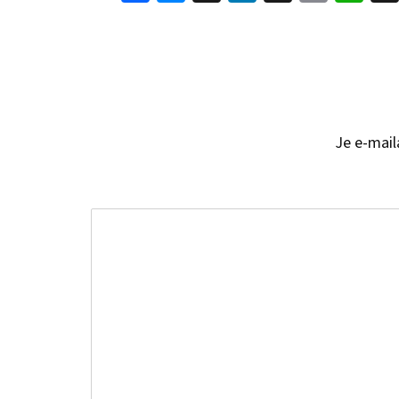
ebo
sen
ead
edI
ail
tsA
ok
ger
s
n
pp
Je e-mail