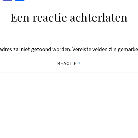
pch
ms
en
Een reactie achterlaten
at
adres zal niet getoond worden.
Vereiste velden zijn gemar
REACTIE
*