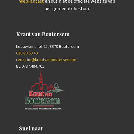
WebFantast
en dus niet de officiële website van
het gemeentebestuur.
Krant van Boutersem
Leeuwkenshof 25, 3370 Boutersem
016 89 69 49
redactie@krantvanboutersem.be
BE 0787.484.701
Snel naar