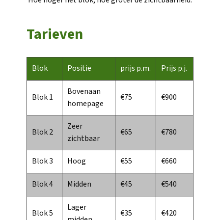
Hoe hoger het blok, hoe groter de zichtbaarheid.
Tarieven
Blok
Positie
prijs p.m.
Prijs p.j.
Bovenaan
Blok 1
€75
€900
homepage
Zeer
Blok 2
€65
€780
zichtbaar
Blok 3
Hoog
€55
€660
Blok 4
Midden
€45
€540
Lager
Blok 5
€35
€420
midden