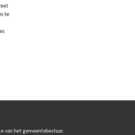
niet
en te
m
ws
ite van het gemeentebestuur.