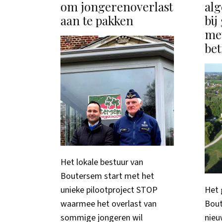
om jongerenoverlast
al
aan te pakken
bij
met
be
Het lokale bestuur van
Boutersem start met het
unieke pilootproject STOP
Het 
waarmee het overlast van
Bout
sommige jongeren wil
nieu