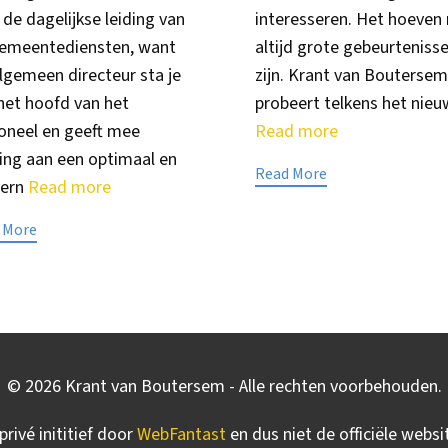
 de dagelijkse leiding van
interesseren. Het hoeven 
emeentediensten, want
altijd grote gebeurteniss
algemeen directeur sta je
zijn. Krant van Bouterse
het hoofd van het
probeert telkens het nieu
oneel en geeft mee
Read more
ting aan een optimaal en
Read More
ern
Read more
 More
©
2026
Krant van Boutersem - Alle rechten voorbehouden.
privé inititief door
WebFantast
en dus niet de officiële webs