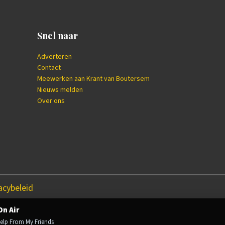
Snel naar
Adverteren
Contact
Meewerken aan Krant van Boutersem
Nieuws melden
Over ons
acybeleid
On Air
 Help From My Friends