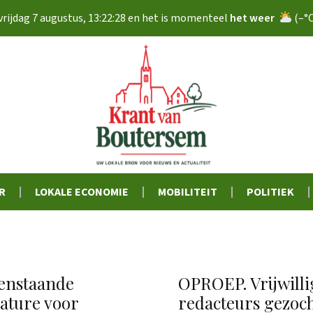
vrijdag 7 augustus
,
13:22:28
en het is momenteel
het weer
(
–
°
R
LOKALE ECONOMIE
MOBILITEIT
POLITIEK
enstaande
OPROEP. Vrijwilli
ature voor
redacteurs gezoc