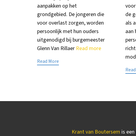
aanpakken op het
voor
grondgebied. De jongeren die
de g
voor overlast zorgen, worden
als 
persoonlijk met hun ouders
aan 
uitgenodigd bij burgemeester
pers
Glenn Van Rillaer
Read more
rich
mod
Read More
Read
Krant van Boutersem
is een 