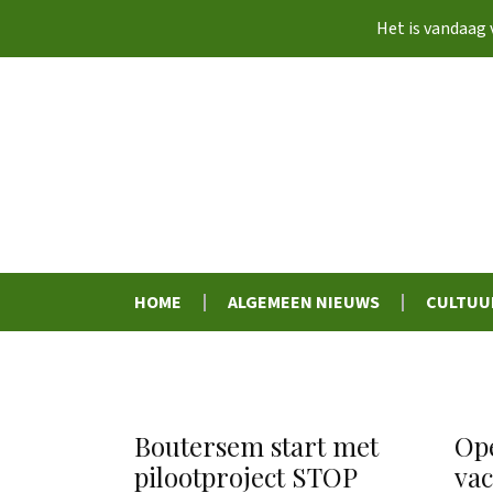
Het is vandaag
HOME
ALGEMEEN NIEUWS
CULTUU
Boutersem start met
Op
pilootproject STOP
vac