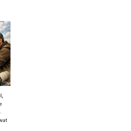
l,
e
s
 wat