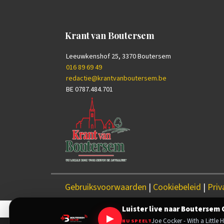
Krant van Boutersem
Leeuwkenshof 25, 3370 Boutersem
016 89 69 49
redactie@krantvanboutersem.be
BE 0787.484.701
Gebruiksvoorwaarden
|
Cookiebeleid
|
Priv
Luister live naar Boutersem 
▶
Joe Cocker - With a Little
NU SPEELT