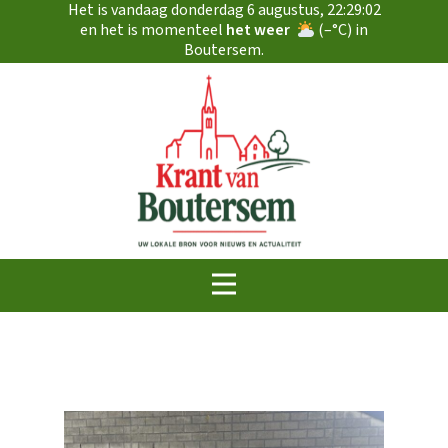
Het is vandaag
donderdag 6 augustus
,
22:29:02
en het is momenteel
het weer
(
–
°C) in
Boutersem.