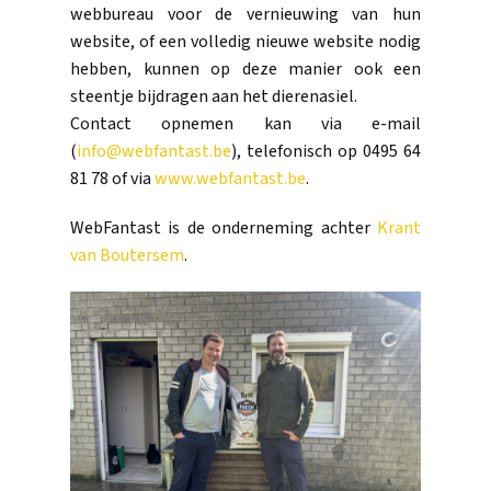
webbureau voor de vernieuwing van hun
website, of een volledig nieuwe website nodig
hebben, kunnen op deze manier ook een
steentje bijdragen aan het dierenasiel.
Contact opnemen kan via e-mail
(
info@webfantast.be
), telefonisch op 0495 64
81 78 of via
www.webfantast.be
.
WebFantast is de onderneming achter
Krant
van Boutersem
.