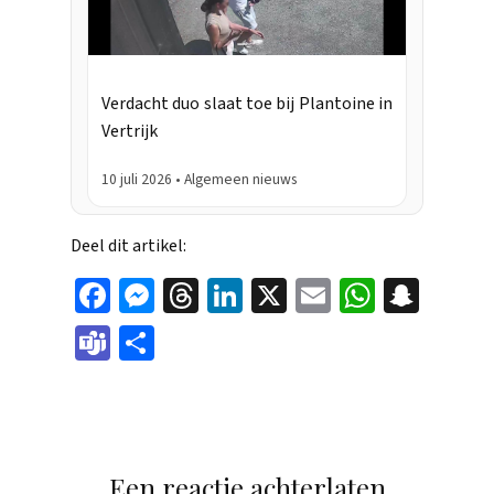
Verdacht duo slaat toe bij Plantoine in
Vertrijk
10 juli 2026 • Algemeen nieuws
Deel dit artikel:
Face
Mes
Thr
Link
X
Ema
Wha
Sna
boo
sen
eads
edIn
il
tsAp
pch
Tea
Dele
k
ger
p
at
ms
n
Een reactie achterlaten