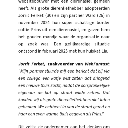
websitebouwer met een dierenasiel gemeen
heeft. Als grote dierenliefhebber adopteerden
Jorrit Ferket (30) en zijn partner Ward (26) in
november 2024 hun super schattige border
collie Prins uit een dierenasiel, en gaven hem
het gouden mandje waar de organisatie naar
op zoek was. Een gelijkaardige situatie
ontstond in februari 2025 met hun huiskat Lia.
Jorrit Ferket,
zaakvoerder van
WebFantast
:
“Mijn partner stuurde mij een bericht dat hij via
een collega een katje wist zitten dat dringend
een nieuwe thuis zocht, nadat de oorspronkelijke
eigenaar de kat op straat wilde zetten. Dat
konden wij als grote dierenliefhebbers niet laten
gebeuren. We hebben Lia van de straat gered en
haar een even warme thuis gegeven als Prins.”
Dit zette de ondernemer aan het denken om