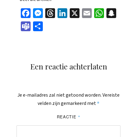
Face
Mes
Thr
Link
X
Ema
Wha
Sna
boo
sen
eads
edIn
il
tsAp
pch
Tea
Dele
k
ger
p
at
ms
n
Een reactie achterlaten
Je e-mailadres zal niet getoond worden.
Vereiste
*
velden zijn gemarkeerd met
REACTIE
*