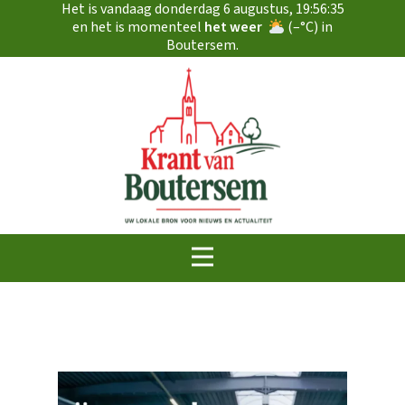
Het is vandaag
donderdag 6 augustus
,
19:56:36
en het is momenteel
het weer
(
–
°C) in
Boutersem.