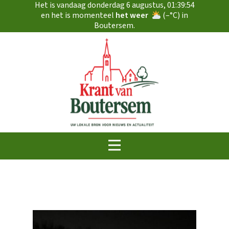
Het is vandaag
donderdag 6 augustus
,
01:39:54
en het is momenteel
het weer
(
–
°C) in
Boutersem.