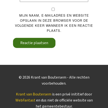
MIJN NAAM, E-MAILADRES EN WEBSITE
OPSLAAN IN DEZE BROWSER VOOR DE
VOLGENDE KEER WANNEER IK EEN REACTIE
PLAATS.
Reactie plaatsen
©
2026
Krant van Boutersem - Alle rechten
voorbehouden.
Krant van Boutersem
is een privé inititief door
WebFantast
en dus niet de officiële website van
het gemeentebestuur.