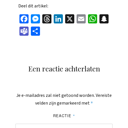
Deel dit artikel:
Face
Mes
Thr
Link
X
Ema
Wha
Sna
boo
sen
eads
edIn
il
tsAp
pch
Tea
Dele
k
ger
p
at
ms
n
Een reactie achterlaten
Je e-mailadres zal niet getoond worden.
Vereiste
*
velden zijn gemarkeerd met
REACTIE
*