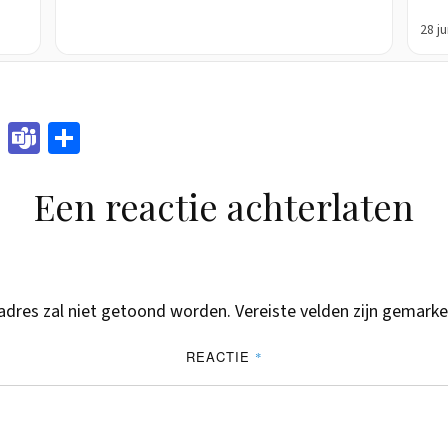
28 j
Sna
Tea
Del
pch
ms
en
Een reactie achterlaten
at
adres zal niet getoond worden.
Vereiste velden zijn gemar
REACTIE
*