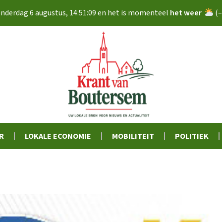
nderdag 6 augustus
,
14:51:10
en het is momenteel
het weer
(
R
LOKALE ECONOMIE
MOBILITEIT
POLITIEK