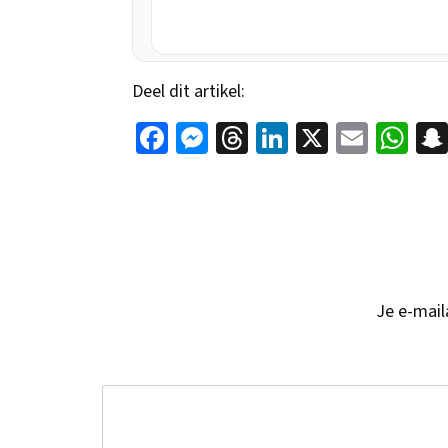
Deel dit artikel:
Fac
Mes
Thr
Link
X
Em
Wha
ebo
sen
ead
edI
ail
tsA
ok
ger
s
n
pp
Je e-mail