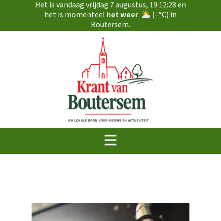
Het is vandaag
vrijdag 7 augustus
,
19:12:28
en
het is momenteel
het weer
(
–
°C) in
Boutersem.