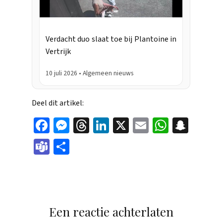
Verdacht duo slaat toe bij Plantoine in
Vertrijk
10 juli 2026 • Algemeen nieuws
Deel dit artikel:
Face
Mes
Thr
Link
X
Ema
Wha
Sna
boo
sen
eads
edIn
il
tsAp
pch
Tea
Dele
k
ger
p
at
ms
n
Een reactie achterlaten