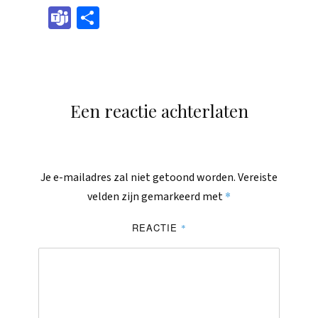
boo
sen
eads
edIn
il
tsAp
pch
Tea
Dele
k
ger
p
at
ms
n
Een reactie achterlaten
Je e-mailadres zal niet getoond worden.
Vereiste
*
velden zijn gemarkeerd met
REACTIE
*