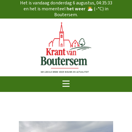
Het is vandaag
donderdag 6 augustus
,
04:35:33
en het is momenteel
het weer
(
–
°C) in
Boutersem.