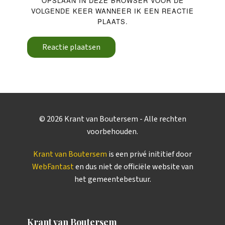
OPSLAAN IN DEZE BROWSER VOOR DE
VOLGENDE KEER WANNEER IK EEN REACTIE
PLAATS.
Reactie plaatsen
©
2026
Krant van Boutersem - Alle rechten
voorbehouden.
Krant van Boutersem
is een privé inititief door
WebFantast
en dus niet de officiële website van
het gemeentebestuur.
Krant van Boutersem