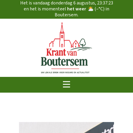
Het is vandaag
donderdag 6 augustus
,
23:37:24
en het is momenteel
het weer
(
–
°C) in
Boutersem.