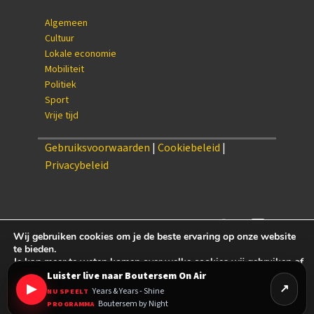
Algemeen
Cultuur
Lokale economie
Mobiliteit
Politiek
Sport
Vrije tijd
Gebruiksvoorwaarden
|
Cookiebeleid
|
Privacybeleid
Wij gebruiken cookies om je de beste ervaring op onze website
te bieden.
Je kan meer te weten komen over welke cookies wij gebruiken of
settings
{/setting
ze uitschakelen via
Luister live naar Boutersem On Air
▶
Years & Years - Shine
NU SPEELT
Accepteren
Weigeren
Cookie-instellingen
Boutersem by Night
PROGRAMMA