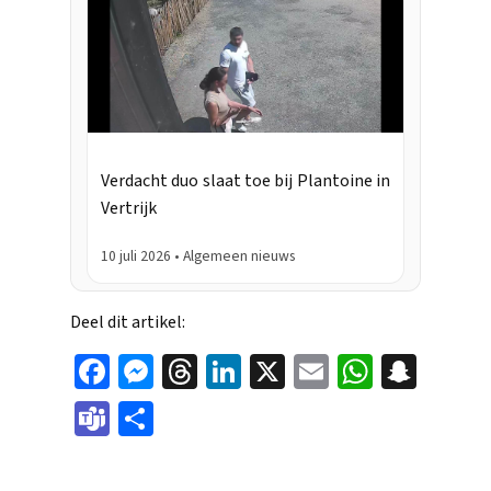
Verdacht duo slaat toe bij Plantoine in
Vertrijk
10 juli 2026 • Algemeen nieuws
Deel dit artikel:
Face
Mes
Thr
Link
X
Ema
Wha
Sna
boo
sen
eads
edIn
il
tsAp
pch
Tea
Dele
k
ger
p
at
ms
n