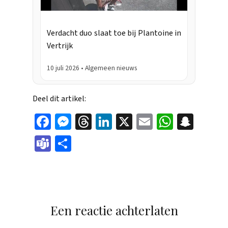
Verdacht duo slaat toe bij Plantoine in
Vertrijk
10 juli 2026 • Algemeen nieuws
Deel dit artikel:
Face
Mes
Thr
Link
X
Ema
Wha
Sna
boo
sen
eads
edIn
il
tsAp
pch
Tea
Dele
k
ger
p
at
ms
n
Een reactie achterlaten