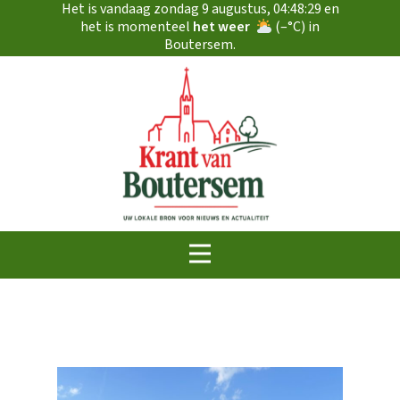
Het is vandaag
zondag 9 augustus
,
04:48:30
en
het is momenteel
het weer
(
–
°C) in
Boutersem.