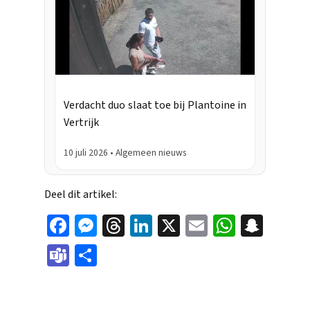
Verdacht duo slaat toe bij Plantoine in
Vertrijk
10 juli 2026 • Algemeen nieuws
Deel dit artikel:
Face
Mes
Thr
Link
X
Ema
Wha
Sna
boo
sen
eads
edIn
il
tsAp
pch
Tea
Dele
k
ger
p
at
ms
n