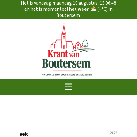
Het is vandaag
maandag 10 augustus
,
13:06:49
en het is momenteel
het weer
(
–
°C) in
Boutersem.