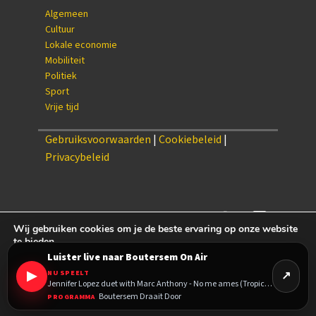
Algemeen
Cultuur
Lokale economie
Mobiliteit
Politiek
Sport
Vrije tijd
Gebruiksvoorwaarden
|
Cookiebeleid
|
Privacybeleid
Wij gebruiken cookies om je de beste ervaring op onze website
te bieden.
Je kan meer te weten komen over welke cookies wij gebruiken of
Luister live naar Boutersem On Air
settings
{/setting
ze uitschakelen via
▶
NU SPEELT
Jennifer Lopez duet with Marc Anthony - No me ames (Tropical remix)
Accepteren
Weigeren
Cookie-instellingen
Boutersem Draait Door
PROGRAMMA