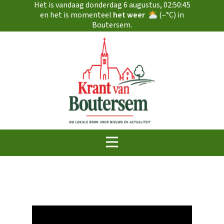
Het is vandaag
donderdag 6 augustus
,
02:50:46
en het is momenteel
het weer
(
–
°C) in
Boutersem.