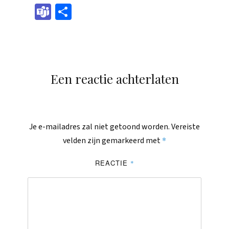
boo
sen
eads
edIn
il
tsAp
pch
Tea
Dele
k
ger
p
at
ms
n
Een reactie achterlaten
Je e-mailadres zal niet getoond worden.
Vereiste
*
velden zijn gemarkeerd met
REACTIE
*