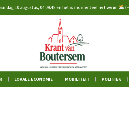
andag 10 augustus
,
04:09:49
en het is momenteel
het weer
(
–
R
LOKALE ECONOMIE
MOBILITEIT
POLITIEK